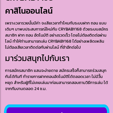
คาสิโนออนไลน์
เพราะเวลารวยนั้นมีค่า จะเสียเวลาทำไหมกับระบบฝาก ถอน แบบ
เดิมๆ มาพบประสบการณ์ใหม่กับ CRYBABY168 ด้วยระบบสมัคร
สมาชิก ฝาก ถอน อัตโนมัติ อย่างรวดเร็ว โดยไม่ต้องติดต่อผ่าน
ไลน์ ทำให้ท่านสามารถเล่น CRYBABY168 ได้อย่างเพลิดเพลิน
ไม่ต้องเสียเวลาติดต่อกับผ่านไลน์ ที่ช้าอีกต่อไป
มาร่วมสนุกไปกับเรา
การสมัครสมาชิก แสนจะง่ายดาย สมัครเสร็จก็สามารถร่วมสนุก
กันได้ทันที ทำรายการฝากถอนอัตโนมัติได้ตลอดเวลา ไม่มีวััน
หยุด สำหรับผู้ที่ไม่เคยเล่นมาก่อนสามารถสอบถามวิธีการเล่น ได้
จากทีมงานตลอด 24 ช.ม.